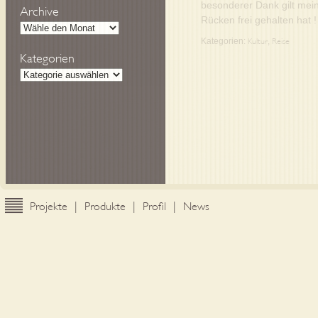
besonderer Dank gilt mein
Archive
Rücken frei gehalten hat !
Kategorien:
Kultur
,
Reise
Kategorien
Projekte
|
Produkte
|
Profil
|
News